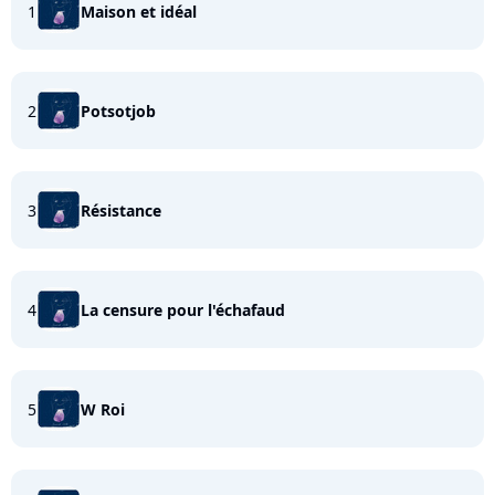
1
Maison et idéal
2
Potsotjob
3
Résistance
4
La censure pour l'échafaud
5
W Roi