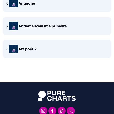
6
Antigone
7
Antiaméricanisme primaire
8
Art poétik