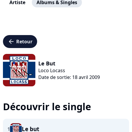
Artiste
Albums & Singles
arrow_left
Retour
Le But
Loco Locass
Date de sortie: 18 avril 2009
Découvrir le single
Le but
1