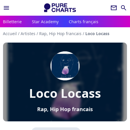
menu
newsletter
search
Billetterie
Star Academy
Charts français
Accueil
/
Artistes
/
Rap, Hip Hop francais
/
Loco Locass
Loco Locass
Rap, Hip Hop francais