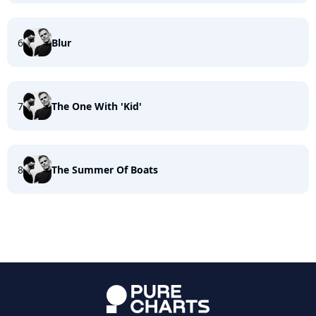
6
Blur
7
The One With 'Kid'
8
The Summer Of Boats