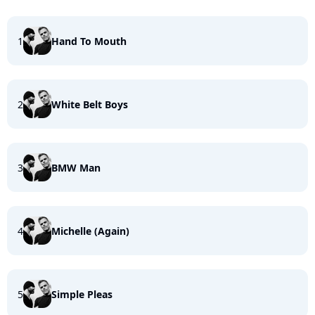
1
Hand To Mouth
2
White Belt Boys
3
BMW Man
4
Michelle (Again)
5
Simple Pleas