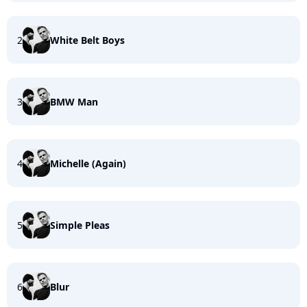
2
White Belt Boys
3
BMW Man
4
Michelle (Again)
5
Simple Pleas
6
Blur