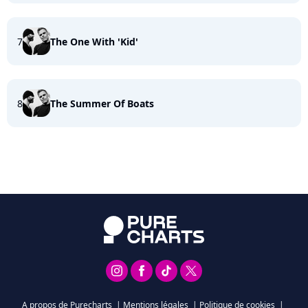
7
The One With 'Kid'
8
The Summer Of Boats
A propos de Purecharts
|
Mentions légales
|
Politique de cookies
|