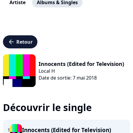
Artiste
Albums & Singles
arrow_left
Retour
Innocents (Edited for Television)
Local H
Date de sortie: 7 mai 2018
Découvrir le single
Innocents (Edited for Television)
1