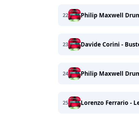
Philip Maxwell Drum
22
Davide Corini - Bus
23
Philip Maxwell Dru
24
Lorenzo Ferrario - Le
25