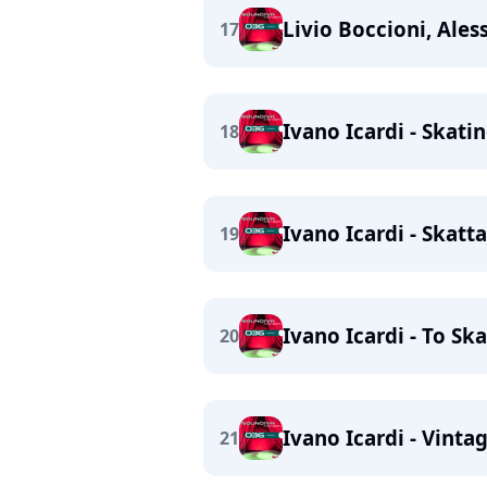
Livio Boccioni, Ales
17
Ivano Icardi - Skati
18
Ivano Icardi - Skatt
19
Ivano Icardi - To Sk
20
Ivano Icardi - Vinta
21