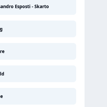
sandro Esposti - Skarto
ng
are
ald
ge