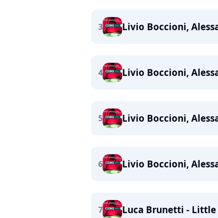
Livio Boccioni, Aless
3
Livio Boccioni, Aless
4
Livio Boccioni, Aless
5
Livio Boccioni, Aless
6
Luca Brunetti - Little
7