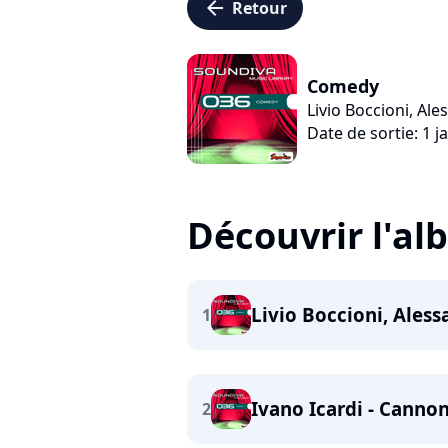
arrow_left
Retour
Comedy
Livio Boccioni, Al
Date de sortie: 1 j
Découvrir l'a
Livio Boccioni, Ales
1
Ivano Icardi - Canno
2