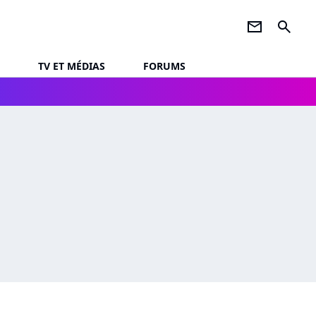
newsletter
search
TV ET MÉDIAS
FORUMS