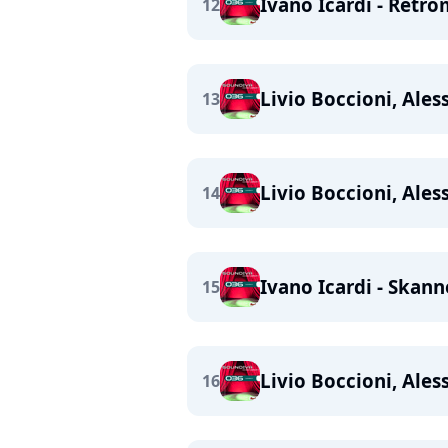
Ivano Icardi - Retr
12
Livio Boccioni, Ales
13
Livio Boccioni, Ales
14
Ivano Icardi - Skan
15
Livio Boccioni, Ales
16