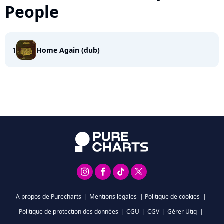
People
1
Home Again (dub)
A propos de Purecharts
|
Mentions légales
|
Politique de cookies
|
Politique de protection des données
|
CGU
|
CGV
|
Gérer Utiq
|