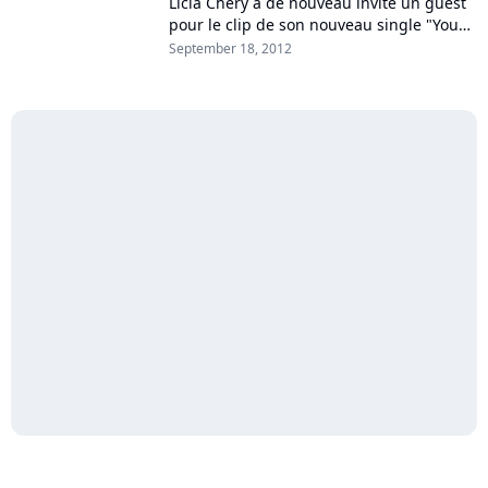
Licia Chery a de nouveau invité un guest
pour le clip de son nouveau single "You
Mak Me Blue". Après avoir convié Irma
September 18, 2012
dans la vidéo de "Please", c'est...