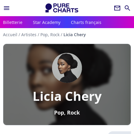
menu
newsletter
search
Billetterie
Star Academy
Charts français
Accueil
/
Artistes
/
Pop, Rock
/
Licia Chery
Licia Chery
Pop, Rock