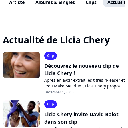
Artiste
Albums & Singles
Clips
Actualit
Actualité de Licia Chery
Clip
Découvrez le nouveau clip de
Licia Chery !
Après en avoir extrait les titres "Please" et
"You Make Me Blue", Licia Chery propose
"I'm a Fool" comme nouveau single de
December 1, 2013
son premier album "Blue Your...
Clip
Licia Chery invite David Baiot
dans son clip