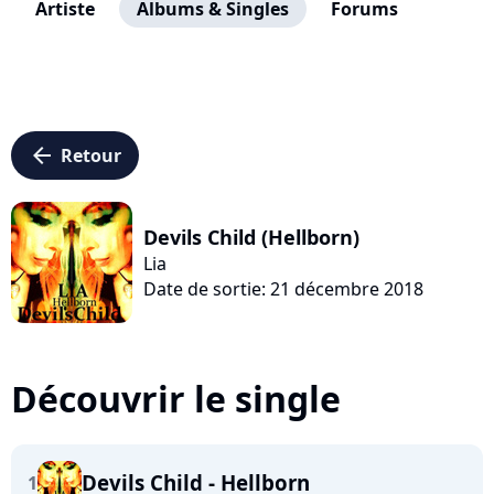
Artiste
Albums & Singles
Forums
arrow_left
Retour
Devils Child (Hellborn)
Lia
Date de sortie: 21 décembre 2018
Découvrir le single
Devils Child - Hellborn
1