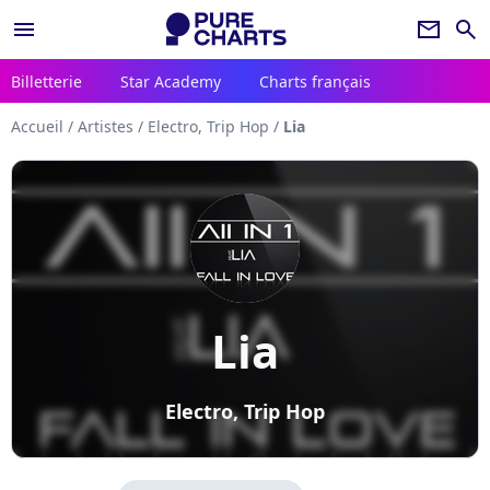
menu
newsletter
search
Billetterie
Star Academy
Charts français
Accueil
/
Artistes
/
Electro, Trip Hop
/
Lia
Lia
Electro, Trip Hop