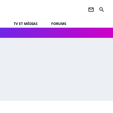
newsletter
search
TV ET MÉDIAS
FORUMS