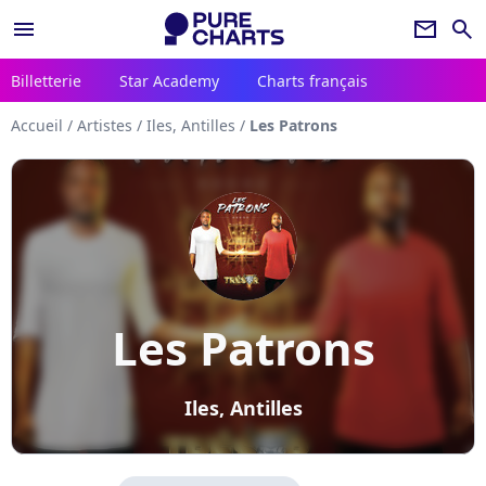
menu
newsletter
search
Billetterie
Star Academy
Charts français
Accueil
/
Artistes
/
Iles, Antilles
/
Les Patrons
Les Patrons
Iles, Antilles