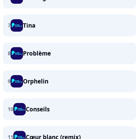
Tina
7
Problème
8
Orphelin
9
Conseils
10
Cœur blanc (remix)
11