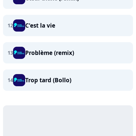
C'est la vie
12
Problème (remix)
13
Trop tard (Bollo)
14