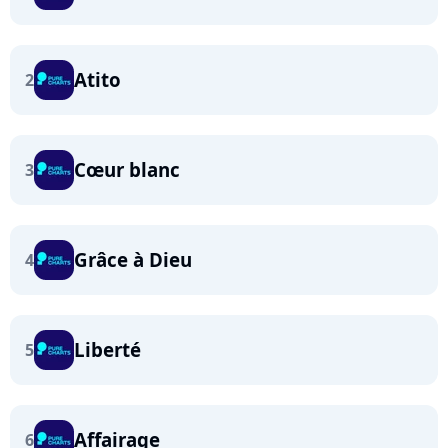
Atito
2
Cœur blanc
3
Grâce à Dieu
4
Liberté
5
Affairage
6