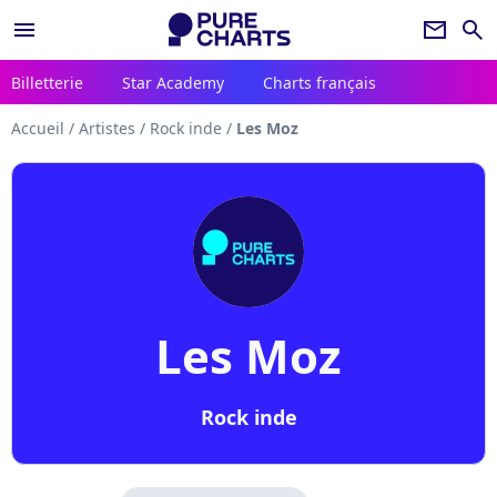
menu
newsletter
search
Billetterie
Star Academy
Charts français
Accueil
/
Artistes
/
Rock inde
/
Les Moz
Les Moz
Rock inde