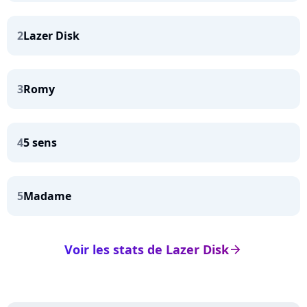
2
Lazer Disk
3
Romy
4
5 sens
5
Madame
Voir les stats de Lazer Disk
arrow_right