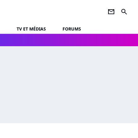
newsletter
search
TV ET MÉDIAS
FORUMS