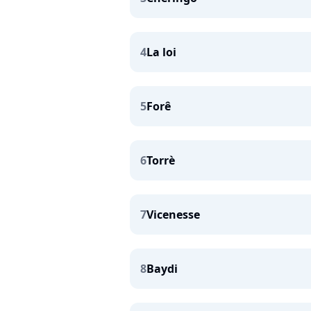
4
La loi
5
Forê
6
Torrè
7
Vicenesse
8
Baydi