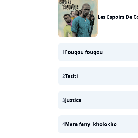
Les Espoirs De C
1
Fougou fougou
2
Tatiti
3
Justice
4
Mara fanyi kholokho