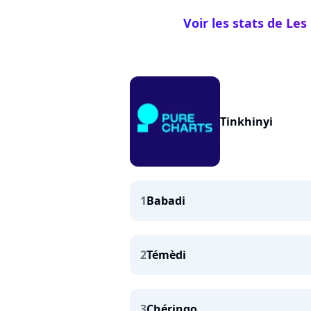
Voir les stats de Les
Tinkhinyi
1
Babadi
2
Témèdi
3
Chéringo