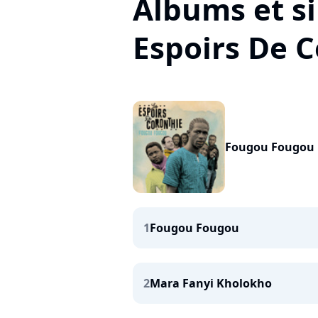
Albums et si
Espoirs De 
Fougou Fougou
1
Fougou Fougou
2
Mara Fanyi Kholokho