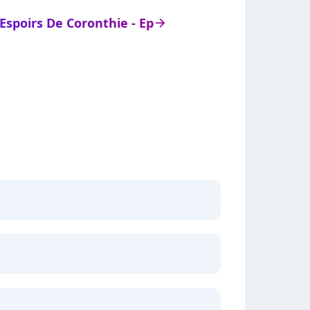
 Espoirs De Coronthie - Ep
arrow_right