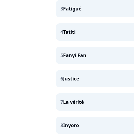
3
Fatigué
4
Tatiti
5
Fanyi Fan
6
Justice
7
La vérité
8
Inyoro