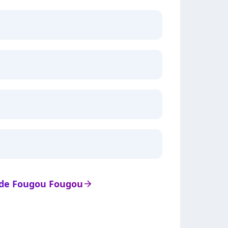
s de Fougou Fougou
arrow_right