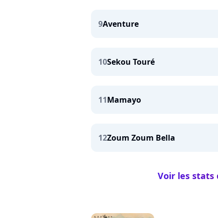
9
Aventure
10
Sekou Touré
11
Mamayo
12
Zoum Zoum Bella
Voir les stat