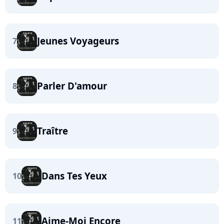
Jeunes Voyageurs
7
Parler D'amour
8
Traître
9
Dans Tes Yeux
10
Aime-Moi Encore
11