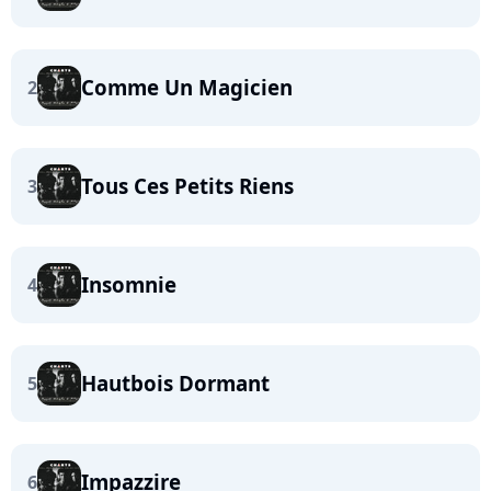
Comme Un Magicien
2
Tous Ces Petits Riens
3
Insomnie
4
Hautbois Dormant
5
Impazzire
6