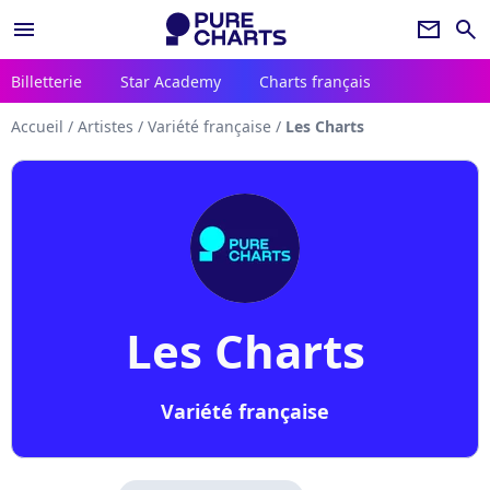
menu
newsletter
search
Billetterie
Star Academy
Charts français
Accueil
/
Artistes
/
Variété française
/
Les Charts
Les Charts
Variété française