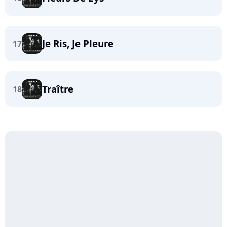
Je Ris, Je Pleure
17
Traître
18