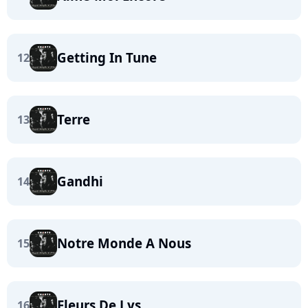
Getting In Tune
12
Terre
13
Gandhi
14
Notre Monde A Nous
15
Fleurs De Lys
16