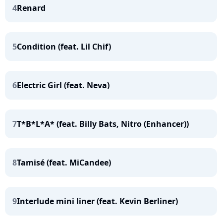
4
Renard
5
Condition (feat. Lil Chif)
6
Electric Girl (feat. Neva)
7
T*B*L*A* (feat. Billy Bats, Nitro (Enhancer))
8
Tamisé (feat. MiCandee)
9
Interlude mini liner (feat. Kevin Berliner)