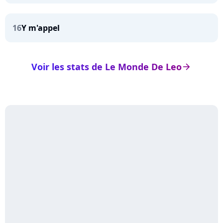
16
Y m'appel
Voir les stats de Le Monde De Leo
arrow_right