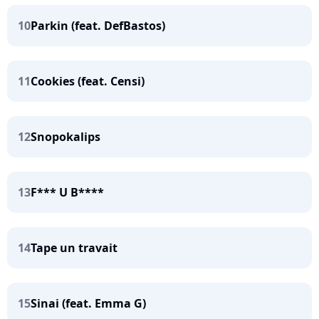
10
Parkin (feat. DefBastos)
11
Cookies (feat. Censi)
12
Snopokalips
13
F*** U B****
14
Tape un travait
15
Sinai (feat. Emma G)