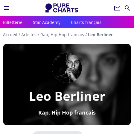
menu
newsletter
search
Billetterie
Star Academy
Charts français
Accueil
/
Artistes
/
Rap, Hip Hop francais
/
Leo Berliner
Leo Berliner
Rap, Hip Hop francais