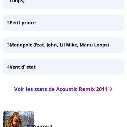
Loops)
2
Petit prince
3
Monopole (feat. John, Lil Mike, Manu Loops)
4
Vent d' etat
Voir les stats de Acoustic Remix 2011
arrow_right
Saison 1