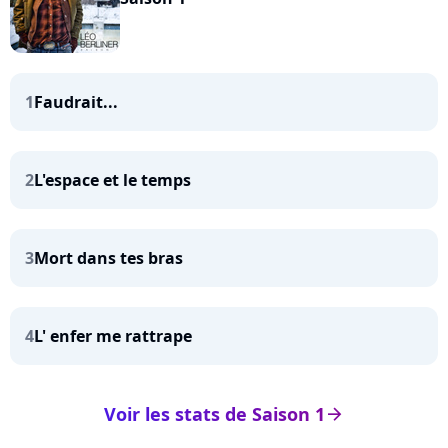
1
Faudrait...
2
L'espace et le temps
3
Mort dans tes bras
4
L' enfer me rattrape
Voir les stats de Saison 1
arrow_right