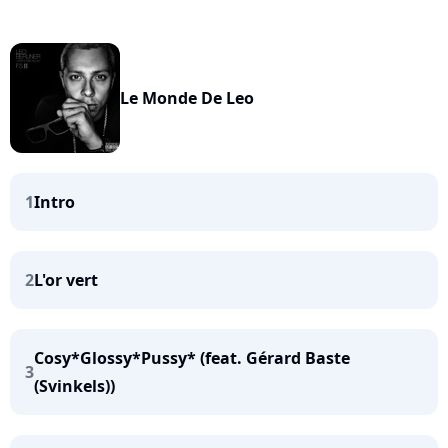
Le Monde De Leo
1
Intro
2
L'or vert
Cosy*Glossy*Pussy* (feat. Gérard Baste
3
(Svinkels))