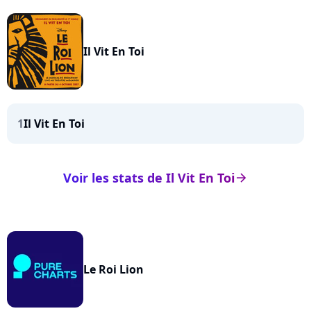
Il Vit En Toi
1
Il Vit En Toi
Voir les stats de Il Vit En Toi
arrow_right
Le Roi Lion