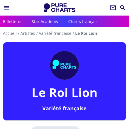
menu
newsletter
search
Billetterie
Star Academy
Charts français
Accueil
/
Artistes
/
Variété française
/
Le Roi Lion
Le Roi Lion
Variété française