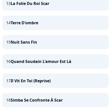
13
La Folie Du Roi Scar
14
Terre D'ombre
15
Nuit Sans Fin
16
Quand Soudain L'amour Est Là
17
Il Vit En Toi (Reprise)
18
Simba Se Confronte À Scar