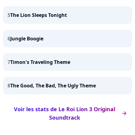
5
The Lion Sleeps Tonight
6
Jungle Boogie
7
Timon's Traveling Theme
8
The Good, The Bad, The Ugly Theme
Voir les stats de Le Roi Lion 3 Original
arrow_right
Soundtrack