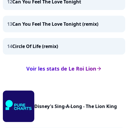
12
Can You Feel The Love Tonight
13
Can You Feel The Love Tonight (remix)
14
Circle Of Life (remix)
Voir les stats de Le Roi Lion
arrow_right
Disney's Sing-A-Long - The Lion King