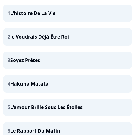
1
L'histoire De La Vie
2
Je Voudrais Déjà Être Roi
3
Soyez Prêtes
4
Hakuna Matata
5
L'amour Brille Sous Les Étoiles
6
Le Rapport Du Matin