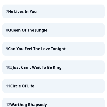
7
He Lives In You
8
Queen Of The Jungle
9
Can You Feel The Love Tonight
10
I Just Can't Wait To Be King
11
Circle Of Life
12
Warthog Rhapsody