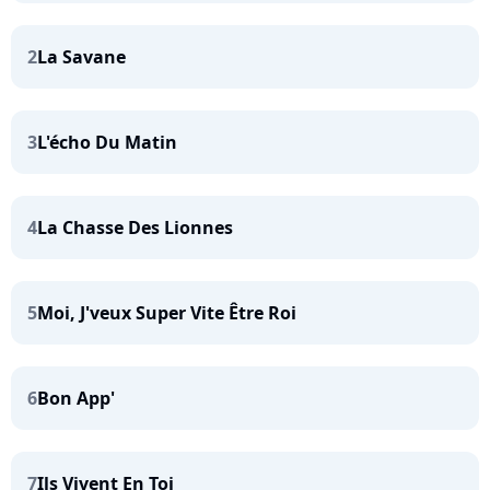
2
La Savane
3
L'écho Du Matin
4
La Chasse Des Lionnes
5
Moi, J'veux Super Vite Être Roi
6
Bon App'
7
Ils Vivent En Toi