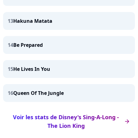
13
Hakuna Matata
14
Be Prepared
15
He Lives In You
16
Queen Of The Jungle
Voir les stats de Disney's Sing-A-Long -
arrow_right
The Lion King