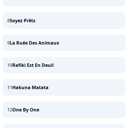
8
Soyez Prêts
9
La Ruée Des Animaux
10
Rafiki Est En Deuil
11
Hakuna Matata
12
One By One