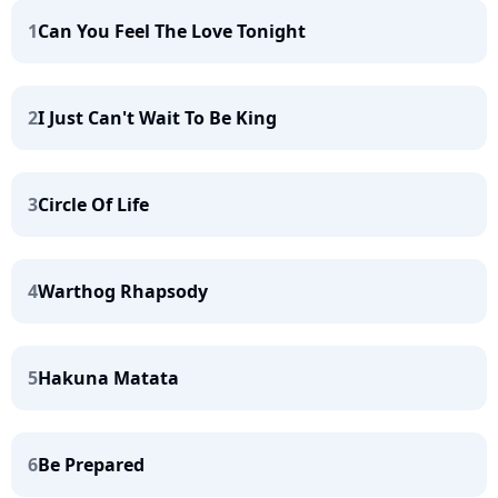
1
Can You Feel The Love Tonight
2
I Just Can't Wait To Be King
3
Circle Of Life
4
Warthog Rhapsody
5
Hakuna Matata
6
Be Prepared