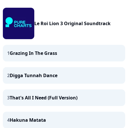
Le Roi Lion 3 Original Soundtrack
1
Grazing In The Grass
2
Digga Tunnah Dance
3
That's All I Need (Full Version)
4
Hakuna Matata