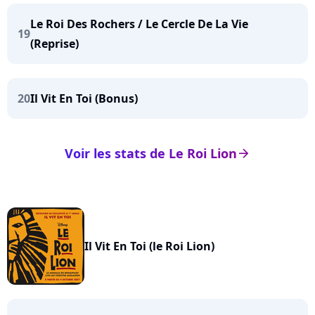
Le Roi Des Rochers / Le Cercle De La Vie
19
(Reprise)
20
Il Vit En Toi (Bonus)
Voir les stats de Le Roi Lion
arrow_right
Il Vit En Toi (le Roi Lion)