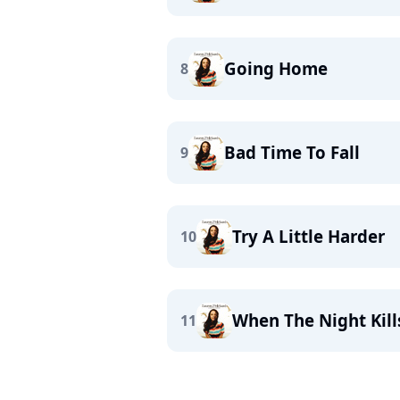
Going Home
8
Bad Time To Fall
9
Try A Little Harder
10
When The Night Kill
11