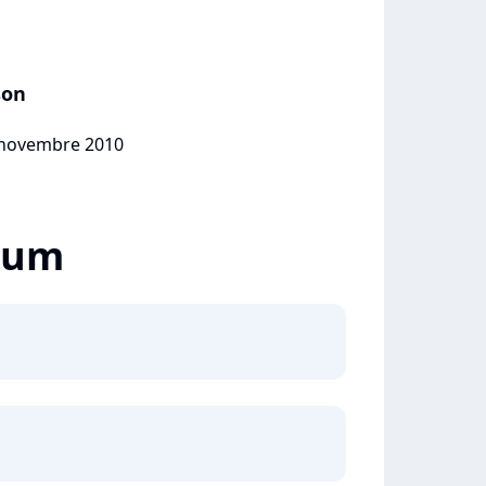
son
2 novembre 2010
lbum