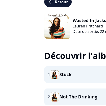
arrow_left
Retour
Wasted In Jack
Lauren Pritchard
Date de sortie: 2
Découvrir l'a
Stuck
1
Not The Drinking
2