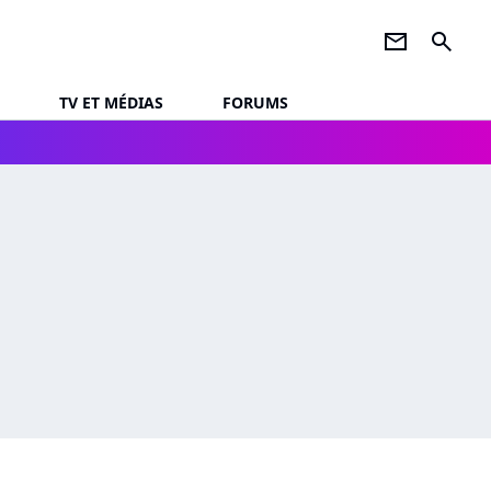
newsletter
search
TV ET MÉDIAS
FORUMS