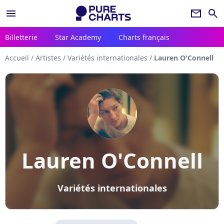
menu
newsletter
search
Billetterie
Star Academy
Charts français
Accueil
/
Artistes
/
Variétés internationales
/
Lauren O'Connell
Lauren O'Connell
Variétés internationales