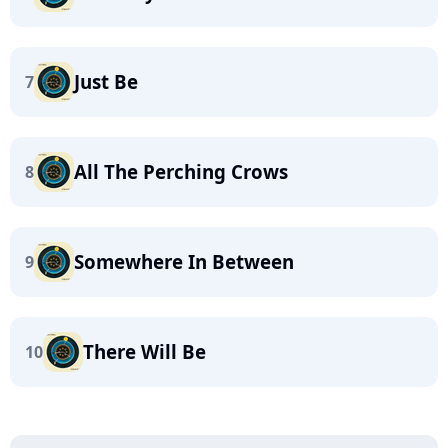
Just Be
7
All The Perching Crows
8
Somewhere In Between
9
There Will Be
10