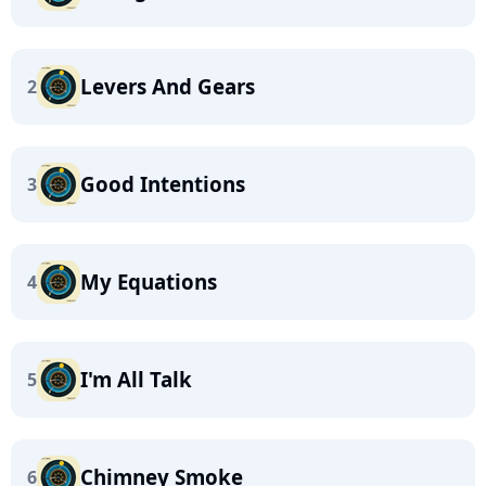
Levers And Gears
2
Good Intentions
3
My Equations
4
I'm All Talk
5
Chimney Smoke
6