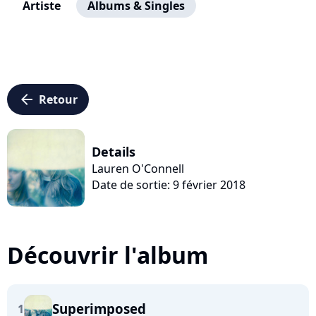
Artiste
Albums & Singles
arrow_left
Retour
Details
Lauren O'Connell
Date de sortie: 9 février 2018
Découvrir l'album
Superimposed
1