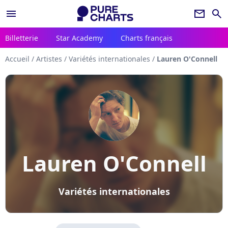
menu
newsletter
search
Billetterie
Star Academy
Charts français
Accueil
/
Artistes
/
Variétés internationales
/
Lauren O'Connell
Lauren O'Connell
Variétés internationales