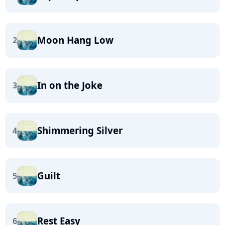
Moon Hang Low
2
In on the Joke
3
Shimmering Silver
4
Guilt
5
Rest Easy
6