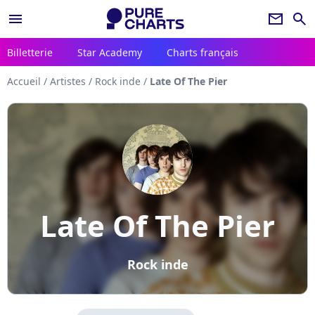
menu
newsletter
search
Billetterie
Star Academy
Charts français
Accueil
/
Artistes
/
Rock inde
/
Late Of The Pier
Late Of The Pier
Rock inde