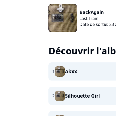
BackAgain
Last Train
Date de sortie: 23 
Découvrir l'a
Akxx
1
Silhouette Girl
2