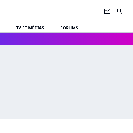
newsletter
search
TV ET MÉDIAS
FORUMS