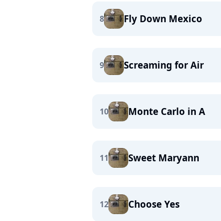
Fly Down Mexico
8
Screaming for Air
9
Monte Carlo in A
10
Sweet Maryann
11
Choose Yes
12