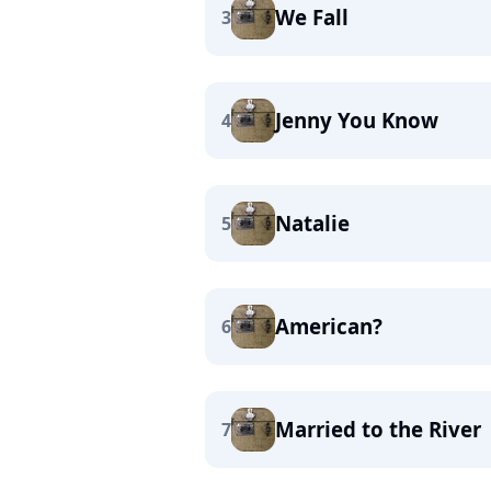
We Fall
3
Jenny You Know
4
Natalie
5
American?
6
Married to the River
7