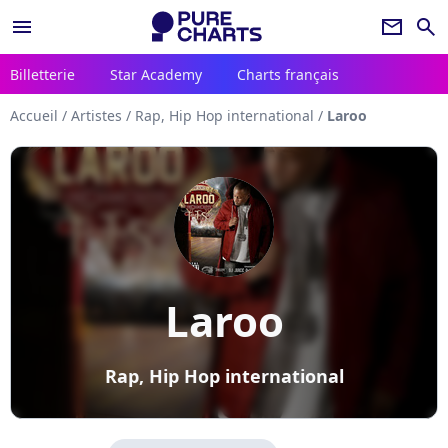
menu
newsletter
search
Billetterie
Star Academy
Charts français
Accueil
/
Artistes
/
Rap, Hip Hop international
/
Laroo
Laroo
Rap, Hip Hop international