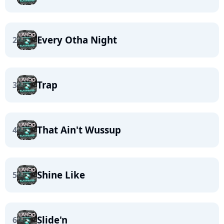
Every Otha Night
2
Trap
3
That Ain't Wussup
4
Shine Like
5
Slide'n
6