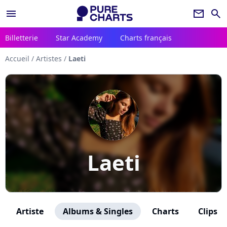
menu
newsletter
search
Billetterie
Star Academy
Charts français
Accueil
/
Artistes
/
Laeti
Laeti
Artiste
Albums & Singles
Charts
Clips