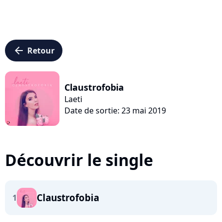
arrow_left
Retour
Claustrofobia
Laeti
Date de sortie: 23 mai 2019
Découvrir le single
Claustrofobia
1