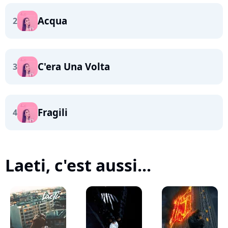
Acqua
2
C'era Una Volta
3
Fragili
4
Laeti, c'est aussi...