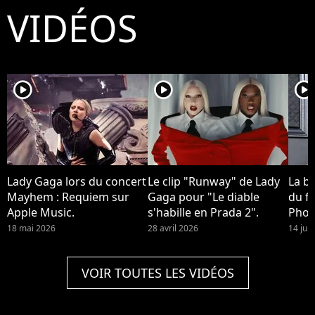
VIDÉOS
player2
player2
player2
Lady Gaga lors du concert
Le clip "Runway" de Lady
La b
Mayhem : Requiem sur
Gaga pour "Le diable
du fi
Apple Music.
s'habille en Prada 2".
Phoe
devra
18 mai 2026
28 avril 2026
14 jui
Quinn
2 !
VOIR TOUTES LES VIDÉOS