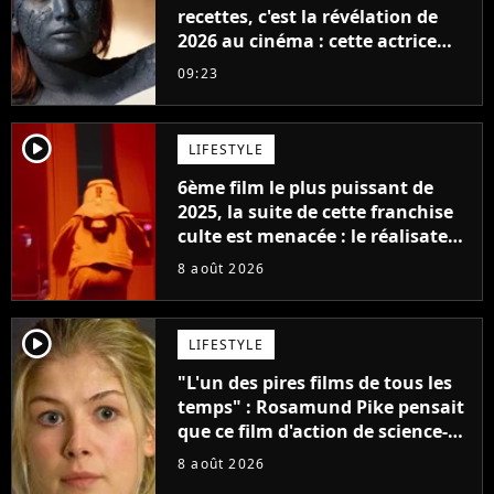
recettes, c'est la révélation de
2026 au cinéma : cette actrice
adorée prête à remplacer
09:23
Jennifer Lawrence chez Marvel
player2
LIFESTYLE
6ème film le plus puissant de
2025, la suite de cette franchise
culte est menacée : le réalisateur
claque la porte pour "différends
8 août 2026
créatifs"
player2
LIFESTYLE
"L'un des pires films de tous les
temps" : Rosamund Pike pensait
que ce film d'action de science-
fiction avec Dwayne Johnson
8 août 2026
mettrait fin à sa carrière