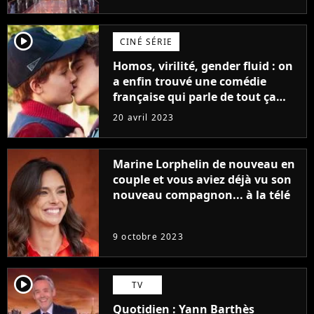
player2
CINÉ SÉRIE
Homos, virilité, gender fluid : on
a enfin trouvé une comédie
française qui parle de tout ça
sans être super ringarde
20 avril 2023
Marine Lorphelin de nouveau en
couple et vous aviez déjà vu son
nouveau compagnon... à la télé
9 octobre 2023
player2
TV
Quotidien : Yann Barthès