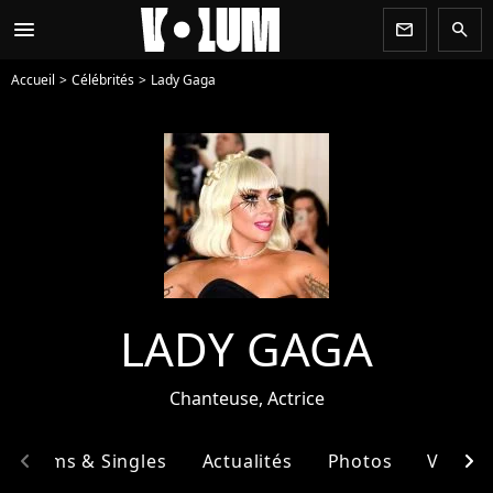
menu
newsletter
search
Accueil
Célébrités
Lady Gaga
LADY GAGA
Chanteuse, Actrice
chevron_left
chevron_right
Albums & Singles
Actualités
Photos
Vidéos