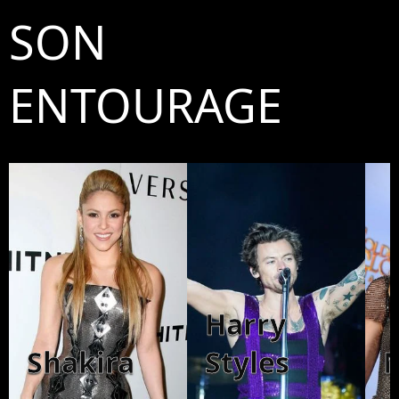
SON
ENTOURAGE
Harry
Shakira
Styles