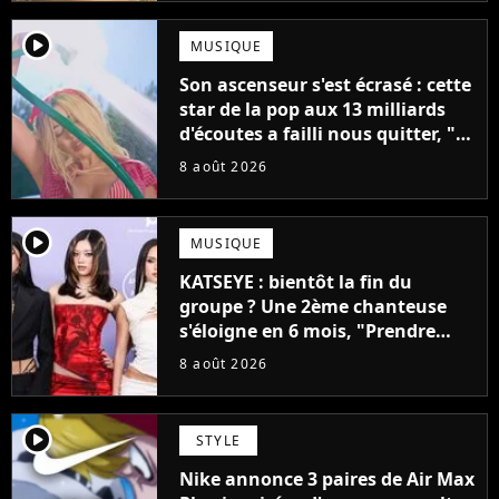
player2
MUSIQUE
Son ascenseur s'est écrasé : cette
star de la pop aux 13 milliards
d'écoutes a failli nous quitter, "Je
pensais ne plus jamais chanter"
8 août 2026
player2
MUSIQUE
KATSEYE : bientôt la fin du
groupe ? Une 2ème chanteuse
s'éloigne en 6 mois, "Prendre
cette décision n’a pas été facile"
8 août 2026
player2
STYLE
Nike annonce 3 paires de Air Max