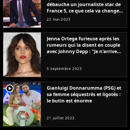
débauche un journaliste star de
France 5, ce que cela va changer
à la rentrée
22 mai 2023
Jenna Ortega furieuse après les
rumeurs qui la disent en couple
avec Johnny Depp : "Je n'arrive
même pas..."
5 septembre 2023
player2
Gianluigi Donnarumma (PSG) et
sa femme séquestrés et ligotés :
le butin est énorme
21 juillet 2023