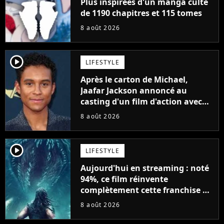
Plus inspirées d'un manga culte
de 1190 chapitres et 115 tomes
8 août 2026
player2
LIFESTYLE
Après le carton de Michael,
Jaafar Jackson annoncé au
casting d'un film d'action avec
Will Smith
8 août 2026
player2
LIFESTYLE
Aujourd'hui en streaming : noté
94%, ce film réinvente
complètement cette franchise de
science-fiction vieille de 40 ans
8 août 2026