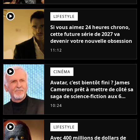
player2
LIFESTYLE
Si vous aimez 24 heures chrono,
cette future série de 2027 va
devenir votre nouvelle obsession
11:12
player2
CINÉMA
Avatar, c'est bientôt fini ? James
Cameron prêt à mettre de côté sa
saga de science-fiction aux 6
milliards de recettes
10:24
player2
LIFESTYLE
Avec 400 millions de dollars de