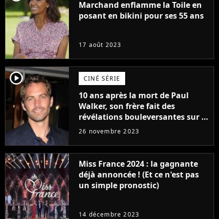
Marchand enflamme la Toile en
posant en bikini pour ses 55 ans
17 août 2023
player2
CINÉ SÉRIE
10 ans après la mort de Paul
Walker, son frère fait des
révélations bouleversantes sur la
réaction des acteurs de Fast and
26 novembre 2023
Furious
Miss France 2024 : la gagnante
déjà annoncée ! (Et ce n'est pas
un simple pronostic)
14 décembre 2023