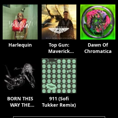
Harlequin
Top Gun:
Dawn Of
Maverick
Chromatica
(Music From
The Motion
Picture)
BORN THIS
911 (Sofi
WAY THE
Tukker Remix)
TENTH
ANNIVERSARY