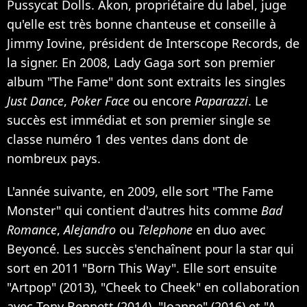
Pussycat Dolls. Akon, propriétaire du label, juge
qu'elle est très bonne chanteuse et conseille à
Jimmy Iovine, président de Interscope Records, de
la signer. En 2008, Lady Gaga sort son premier
album "The Fame" dont sont extraits les singles
Just Dance
,
Poker Face
ou encore
Paparazzi
. Le
succès est immédiat et son premier single se
classe numéro 1 des ventes dans dont de
nombreux pays.
L'année suivante, en 2009, elle sort "The Fame
Monster" qui contient d'autres hits comme
Bad
Romance
,
Alejandro
ou
Telephone
en duo avec
Beyoncé. Les succès s'enchaînent pour la star qui
sort en 2011 "Born This Way". Elle sort ensuite
"Artpop" (2013), "Cheek to Cheek" en collaboration
avec Tony Bennett (2014), "Joanne" (2016) et "A