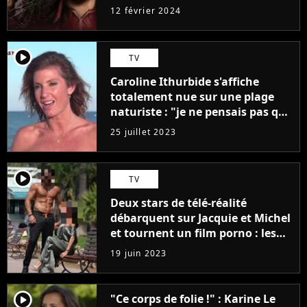
12 février 2024
player2
TV
Caroline Ithurbide s'affiche
totalement nue sur une plage
naturiste : "je ne pensais pas que
j'arriverais à le faire..."
25 juillet 2023
player2
TV
Deux stars de télé-réalité
débarquent sur Jacquie et Michel
et tournent un film porno : les
premières images du tournage
19 juin 2023
(exclu)
player2
"Ce corps de folie !" : Karine Le