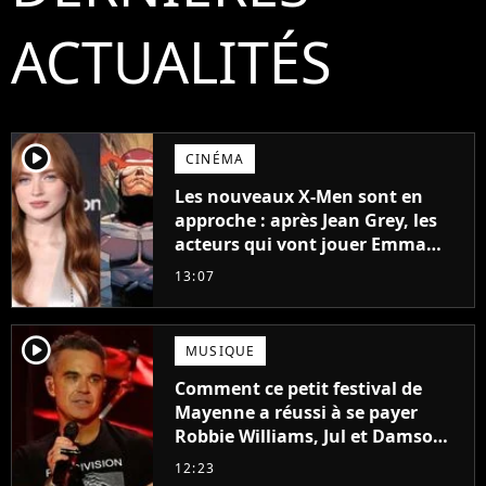
ACTUALITÉS
player2
CINÉMA
Les nouveaux X-Men sont en
approche : après Jean Grey, les
acteurs qui vont jouer Emma
Frost et Cyclope trouvés !
13:07
player2
MUSIQUE
Comment ce petit festival de
Mayenne a réussi à se payer
Robbie Williams, Jul et Damso
cette année ?
12:23