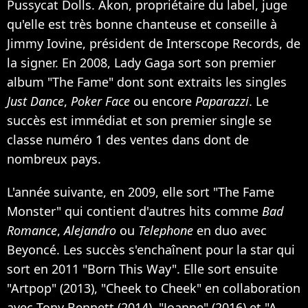
Pussycat Dolls. Akon, propriétaire du label, juge
qu'elle est très bonne chanteuse et conseille à
Jimmy Iovine, président de Interscope Records, de
la signer. En 2008, Lady Gaga sort son premier
album "The Fame" dont sont extraits les singles
Just Dance
,
Poker Face
ou encore
Paparazzi
. Le
succès est immédiat et son premier single se
classe numéro 1 des ventes dans dont de
nombreux pays.
L'année suivante, en 2009, elle sort "The Fame
Monster" qui contient d'autres hits comme
Bad
Romance
,
Alejandro
ou
Telephone
en duo avec
Beyoncé. Les succès s'enchaînent pour la star qui
sort en 2011 "Born This Way". Elle sort ensuite
"Artpop" (2013), "Cheek to Cheek" en collaboration
avec Tony Bennett (2014), "Joanne" (2016) et "A