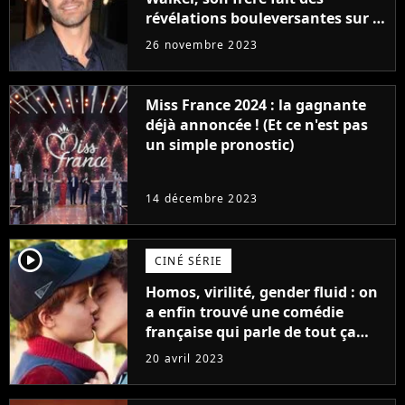
révélations bouleversantes sur la
réaction des acteurs de Fast and
26 novembre 2023
Furious
Miss France 2024 : la gagnante
déjà annoncée ! (Et ce n'est pas
un simple pronostic)
14 décembre 2023
player2
CINÉ SÉRIE
Homos, virilité, gender fluid : on
a enfin trouvé une comédie
française qui parle de tout ça
sans être super ringarde
20 avril 2023