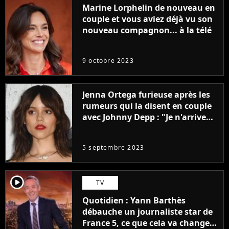
Marine Lorphelin de nouveau en
couple et vous aviez déjà vu son
nouveau compagnon... à la télé
9 octobre 2023
Jenna Ortega furieuse après les
rumeurs qui la disent en couple
avec Johnny Depp : "Je n'arrive
même pas..."
5 septembre 2023
player2
TV
Quotidien : Yann Barthès
débauche un journaliste star de
France 5, ce que cela va changer