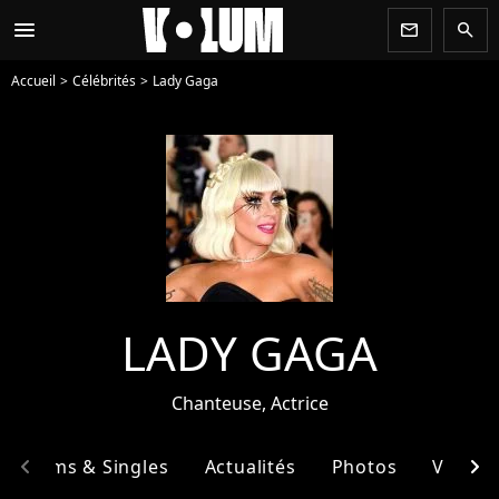
menu
newsletter
search
Accueil
Célébrités
Lady Gaga
LADY GAGA
Chanteuse, Actrice
chevron_left
chevron_right
Albums & Singles
Actualités
Photos
Vidéos