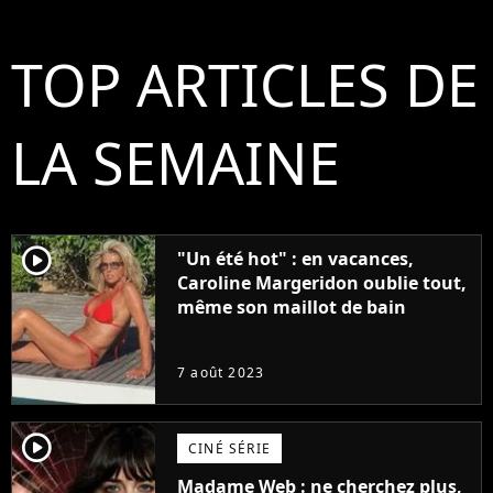
TOP ARTICLES DE
LA SEMAINE
player2
"Un été hot" : en vacances,
Caroline Margeridon oublie tout,
même son maillot de bain
7 août 2023
player2
CINÉ SÉRIE
Madame Web : ne cherchez plus,