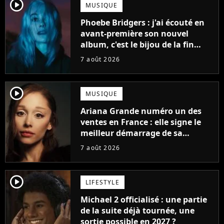
player2
MUSIQUE
Phoebe Bridgers : j'ai écouté en
avant-première son nouvel
album, c'est le bijou de la fin
d'été
7 août 2026
player2
MUSIQUE
Ariana Grande numéro un des
ventes en France : elle signe le
meilleur démarrage de sa
carrière avec son album Petal
7 août 2026
player2
LIFESTYLE
Michael 2 officialisé : une partie
de la suite déjà tournée, une
sortie possible en 2027 ?