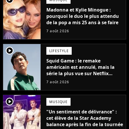
Madonna et Kylie Minogue :
pourquoi le duo le plus attendu
de la pop a mis 25 ans à se faire
7 août 2026
player2
LIFESTYLE
Squid Game : le remake
américain est annulé, mais la
série la plus vue sur Netflix
pourrait avoir une version
7 août 2026
française
player2
MUSIQUE
"Un sentiment de délivrance" :
cet élève de la Star Academy
balance après la fin de la tournée