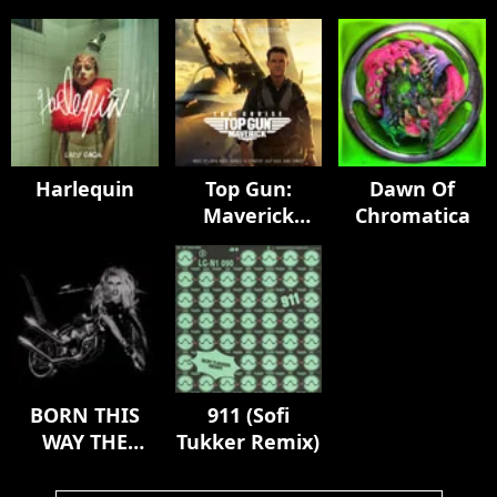
Harlequin
Top Gun:
Dawn Of
Maverick
Chromatica
(Music From
The Motion
Picture)
BORN THIS
911 (Sofi
WAY THE
Tukker Remix)
TENTH
ANNIVERSARY