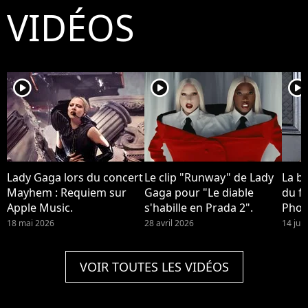
VIDÉOS
player2
player2
player2
Lady Gaga lors du concert
Le clip "Runway" de Lady
La b
Mayhem : Requiem sur
Gaga pour "Le diable
du fi
Apple Music.
s'habille en Prada 2".
Phoe
devra
18 mai 2026
28 avril 2026
14 jui
Quinn
2 !
VOIR TOUTES LES VIDÉOS