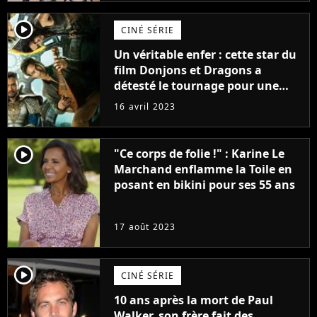
player2
CINÉ SÉRIE
Un véritable enfer : cette star du
film Donjons et Dragons a
détesté le tournage pour une
raison très spéciale
16 avril 2023
player2
"Ce corps de folie !" : Karine Le
Marchand enflamme la Toile en
posant en bikini pour ses 55 ans
17 août 2023
player2
CINÉ SÉRIE
10 ans après la mort de Paul
Walker, son frère fait des