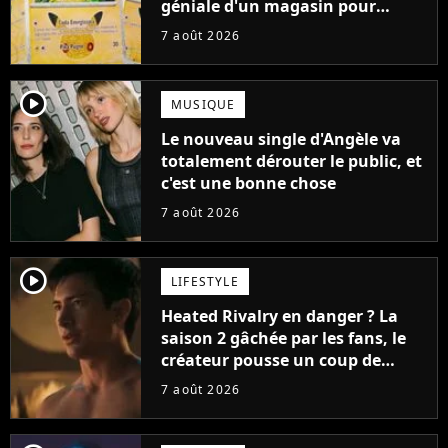
géniale d'un magasin pour
ruiner les revendeurs
7 août 2026
player2
MUSIQUE
Le nouveau single d'Angèle va
totalement dérouter le public, et
c'est une bonne chose
7 août 2026
player2
LIFESTYLE
Heated Rivalry en danger ? La
saison 2 gâchée par les fans, le
créateur pousse un coup de
gueule
7 août 2026