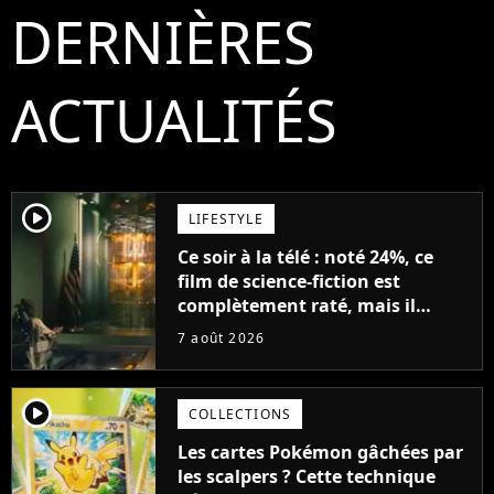
DERNIÈRES
ACTUALITÉS
player2
LIFESTYLE
Ce soir à la télé : noté 24%, ce
film de science-fiction est
complètement raté, mais il
aurait pu être encore pire à
7 août 2026
cause de son acteur
player2
COLLECTIONS
Les cartes Pokémon gâchées par
les scalpers ? Cette technique