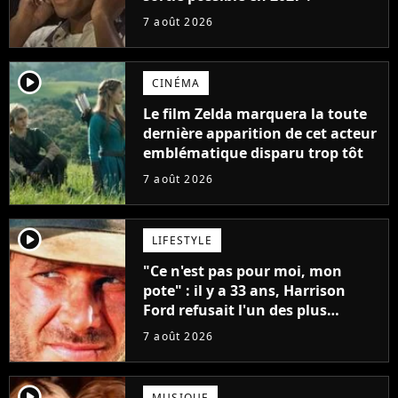
7 août 2026
player2
CINÉMA
Le film Zelda marquera la toute
dernière apparition de cet acteur
emblématique disparu trop tôt
7 août 2026
player2
LIFESTYLE
"Ce n'est pas pour moi, mon
pote" : il y a 33 ans, Harrison
Ford refusait l'un des plus
grands succès de tous les temps
7 août 2026
player2
MUSIQUE