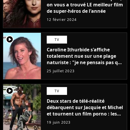
on vous a trouvé LE meilleur film
de super-héros de l'année
12 février 2024
player2
TV
Caroline Ithurbide s'affiche
totalement nue sur une plage
naturiste : "je ne pensais pas que
j'arriverais à le faire..."
25 juillet 2023
player2
TV
Deux stars de télé-réalité
débarquent sur Jacquie et Michel
et tournent un film porno : les
premières images du tournage
19 juin 2023
(exclu)