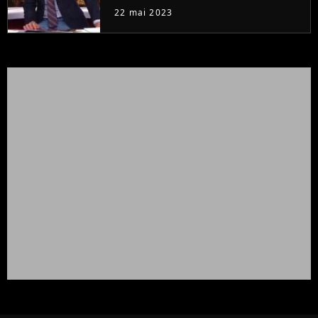
à la rentrée
22 mai 2023