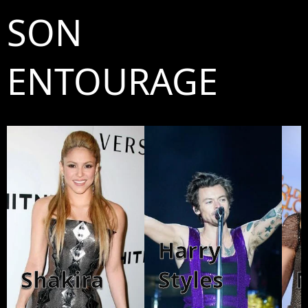
SON
ENTOURAGE
Harry
Shakira
Styles