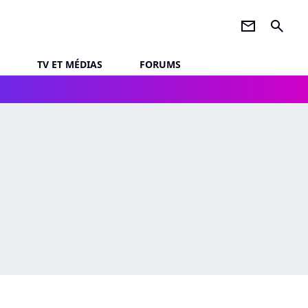
newsletter
search
TV ET MÉDIAS
FORUMS