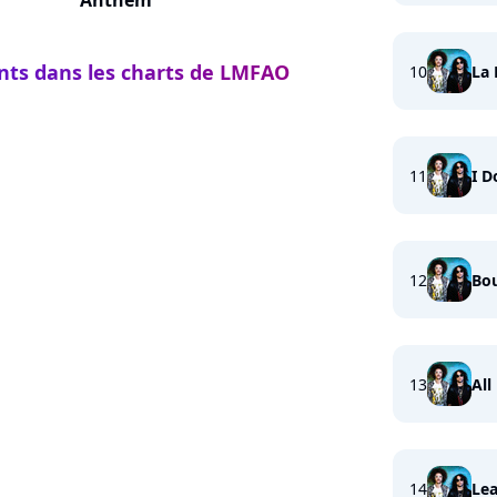
Anthem
ents dans les charts de LMFAO
10
La 
11
I D
12
Bo
13
All
14
Lea