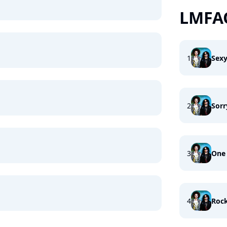
LMFA
1
Sexy
2
Sorr
3
One
4
Rock