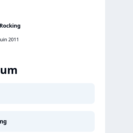
 Rocking
juin 2011
lbum
ing