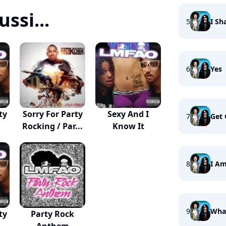
ssi...
5
I Sh
6
Yes
ty
Sorry For Party
Sexy And I
7
Get 
Rocking / Par...
Know It
8
I A
9
What
ty
Party Rock