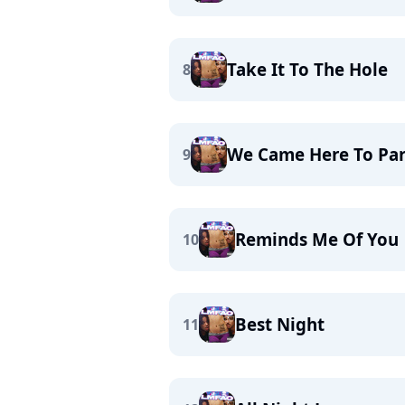
Take It To The Hole
8
We Came Here To Par
9
Reminds Me Of You
10
Best Night
11