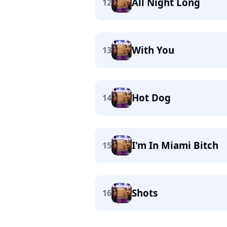
All Night Long
12
With You
13
Hot Dog
14
I'm In Miami Bitch
15
Shots
16