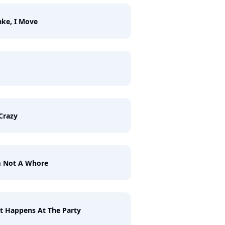
ake, I Move
Crazy
m Not A Whore
 Happens At The Party