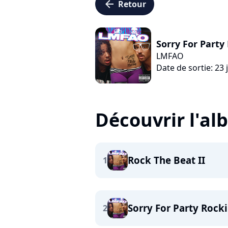
arrow_left
Retour
Sorry For Party
LMFAO
Date de sortie: 23 
Découvrir l'a
Rock The Beat II
1
Sorry For Party Rock
2