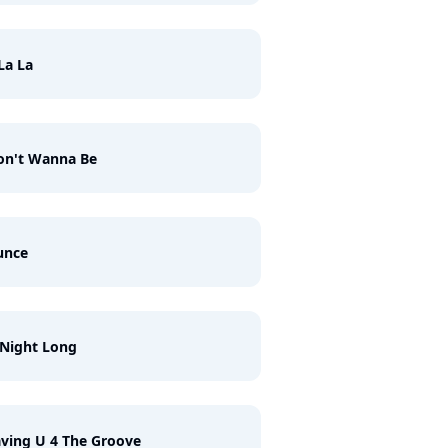
La La
on't Wanna Be
unce
 Night Long
ving U 4 The Groove