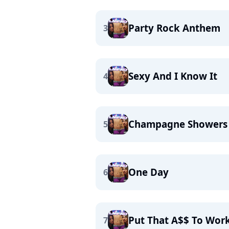
Party Rock Anthem
3
Sexy And I Know It
4
Champagne Showers
5
One Day
6
Put That A$$ To Wor
7