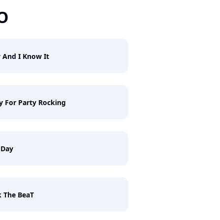
O
 And I Know It
y For Party Rocking
 Day
 The BeaT