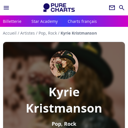
menu
newsletter
search
Billetterie
Star Academy
Charts français
Accueil
/
Artistes
/
Pop, Rock
/
Kyrie Kristmanson
Kyrie
Kristmanson
Pop, Rock