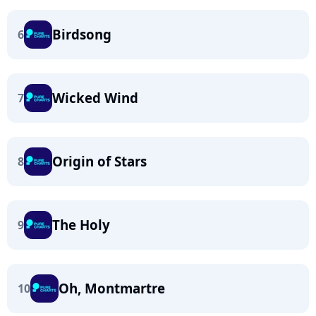
Birdsong
6
Wicked Wind
7
Origin of Stars
8
The Holy
9
Oh, Montmartre
10