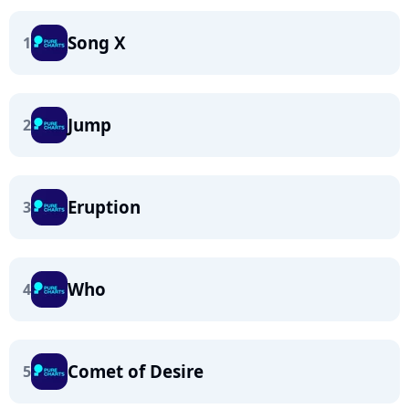
Song X
1
Jump
2
Eruption
3
Who
4
Comet of Desire
5