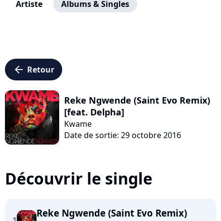
Artiste
Albums & Singles
arrow_left
Retour
Reke Ngwende (Saint Evo Remix)
[feat. Delpha]
Kwame
Date de sortie: 29 octobre 2016
Découvrir le single
Reke Ngwende (Saint Evo Remix)
1