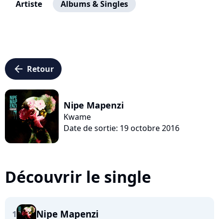
Artiste
Albums & Singles
arrow_left
Retour
Nipe Mapenzi
Kwame
Date de sortie: 19 octobre 2016
Découvrir le single
Nipe Mapenzi
1