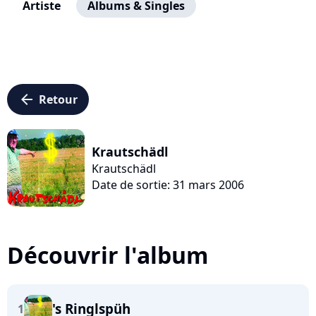
Artiste
Albums & Singles
arrow_left
Retour
Krautschädl
Krautschädl
Date de sortie: 31 mars 2006
Découvrir l'album
's Ringlspüh
1