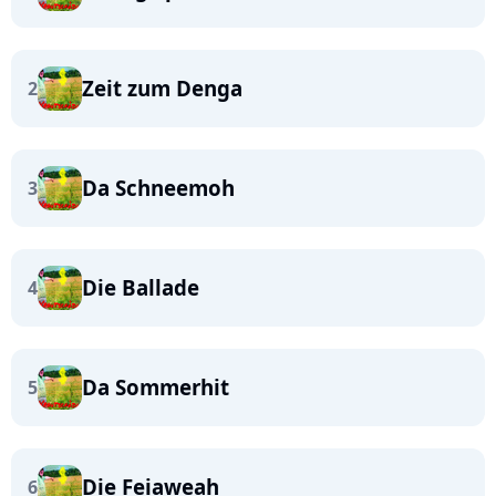
Zeit zum Denga
2
Da Schneemoh
3
Die Ballade
4
Da Sommerhit
5
Die Feiaweah
6