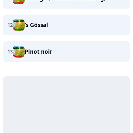
's Gössal
12
Pinot noir
13