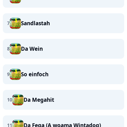
Sandlastah
7
Da Wein
8
So einfoch
9
Da Megahit
10
Da Fega (A woama Wintadog)
11