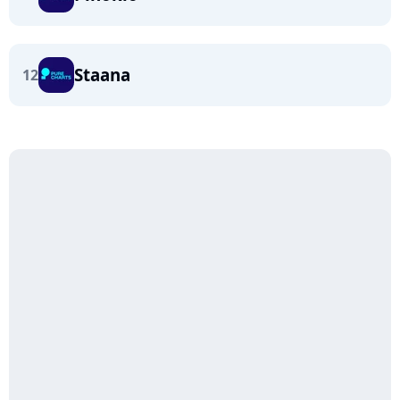
Staana
12