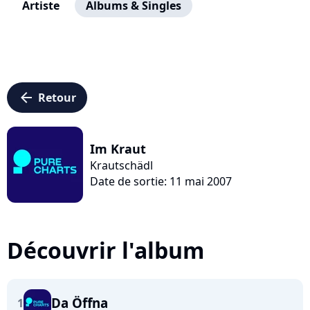
Artiste
Albums & Singles
arrow_left
Retour
Im Kraut
Krautschädl
Date de sortie: 11 mai 2007
Découvrir l'album
Da Öffna
1