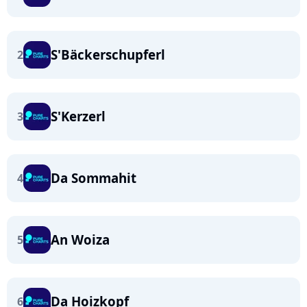
S'Bäckerschupferl
2
S'Kerzerl
3
Da Sommahit
4
An Woiza
5
Da Hoizkopf
6