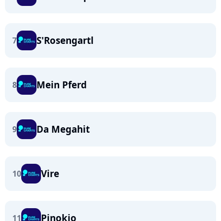
S'Rosengartl
7
Mein Pferd
8
Da Megahit
9
Vire
10
Pinokio
11