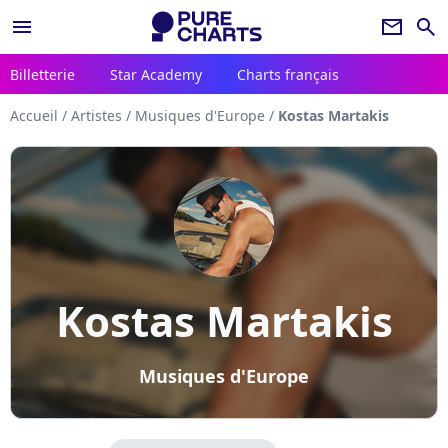
menu
newsletter
search
Billetterie
Star Academy
Charts français
Accueil
/
Artistes
/
Musiques d'Europe
/
Kostas Martakis
Kostas Martakis
Musiques d'Europe