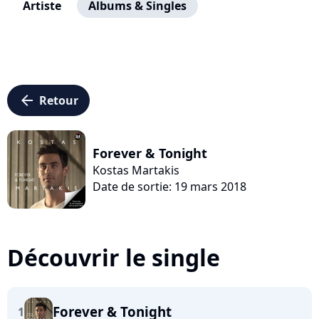
Artiste
Albums & Singles
arrow_left
Retour
Forever & Tonight
Kostas Martakis
Date de sortie: 19 mars 2018
Découvrir le single
Forever & Tonight
1