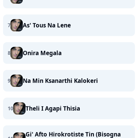
As' Tous Na Lene
7
Onira Megala
8
Na Min Ksanarthi Kalokeri
9
Theli I Agapi Thisia
10
Gi' Afto Hirokrotiste Tin (Bisogna