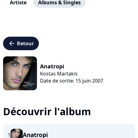
Artiste
Albums & Singles
arrow_left
Retour
Anatropi
Kostas Martakis
Date de sortie: 15 juin 2007
Découvrir l'album
Anatropi
1