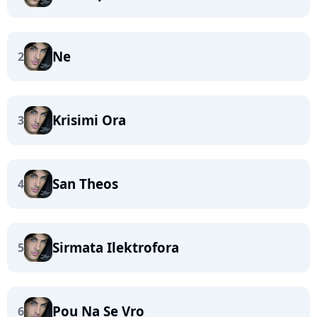
Ne
2
Krisimi Ora
3
San Theos
4
Sirmata Ilektrofora
5
Pou Na Se Vro
6