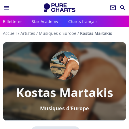
menu
newsletter
search
Billetterie
Star Academy
Charts français
Accueil
/
Artistes
/
Musiques d'Europe
/
Kostas Martakis
Kostas Martakis
Musiques d'Europe