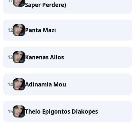
11
Saper Perdere)
Panta Mazi
12
Kanenas Allos
13
Adinamia Mou
14
Thelo Epigontos Diakopes
15