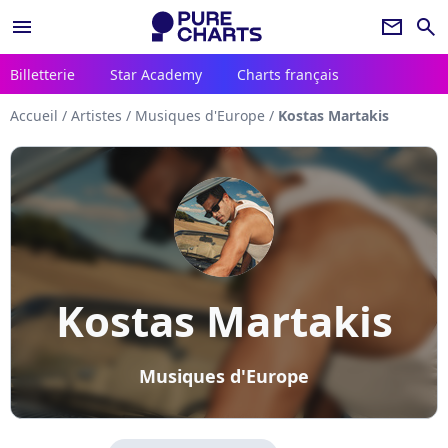
menu
newsletter
search
Billetterie
Star Academy
Charts français
Accueil
/
Artistes
/
Musiques d'Europe
/
Kostas Martakis
Kostas Martakis
Musiques d'Europe