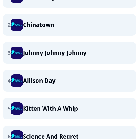
Chinatown
2
Johnny Johnny Johnny
3
Allison Day
4
Kitten With A Whip
5
Science And Regret
6