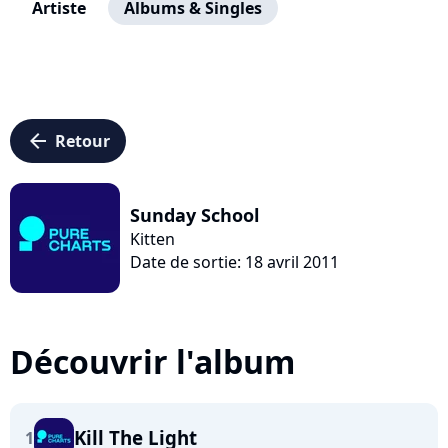
Artiste
Albums & Singles
arrow_left
Retour
Sunday School
Kitten
Date de sortie: 18 avril 2011
Découvrir l'album
Kill The Light
1