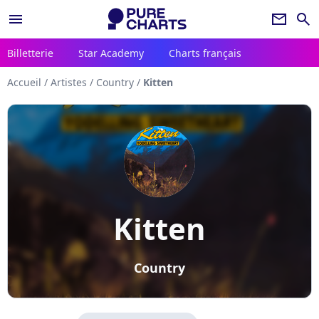
menu
newsletter
search
Billetterie
Star Academy
Charts français
Accueil
/
Artistes
/
Country
/
Kitten
Kitten
Country