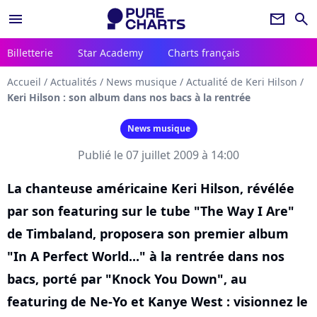
menu
newsletter
search
Billetterie
Star Academy
Charts français
Accueil
/
Actualités
/
News musique
/
Actualité de Keri Hilson
/
Keri Hilson : son album dans nos bacs à la rentrée
News musique
Publié le 07 juillet 2009 à 14:00
La chanteuse américaine Keri Hilson, révélée
par son featuring sur le tube "The Way I Are"
de Timbaland, proposera son premier album
"In A Perfect World..." à la rentrée dans nos
bacs, porté par "Knock You Down", au
featuring de Ne-Yo et Kanye West : visionnez le