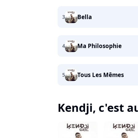
Bella
3
Ma Philosophie
4
Tous Les Mêmes
5
Kendji, c'est au