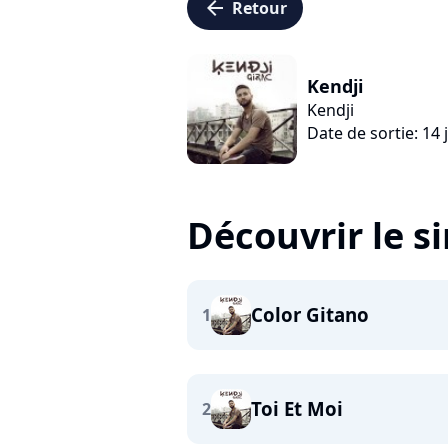
arrow_left
Retour
Kendji
Kendji
Date de sortie: 14 
Découvrir le s
Color Gitano
1
Toi Et Moi
2