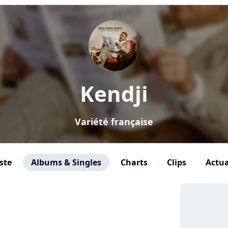
Kendji
Variété française
ste
Albums & Singles
Charts
Clips
Actua