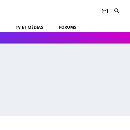
newsletter
search
TV ET MÉDIAS
FORUMS