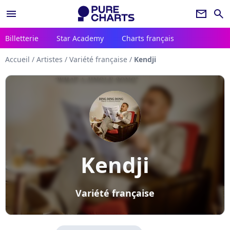
menu
newsletter
search
Billetterie
Star Academy
Charts français
Accueil
/
Artistes
/
Variété française
/
Kendji
Kendji
Variété française