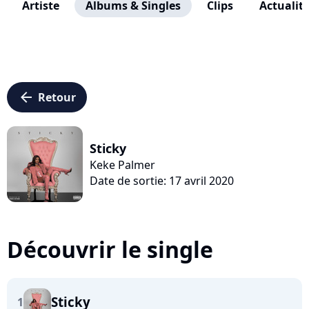
Artiste
Albums & Singles
Clips
Actualit
arrow_left
Retour
Sticky
Keke Palmer
Date de sortie: 17 avril 2020
Découvrir le single
Sticky
1