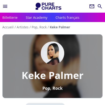
menu
newsletter
search
Billetterie
Star Academy
Charts français
Accueil
/
Artistes
/
Pop, Rock
/
Keke Palmer
Keke Palmer
Pop, Rock