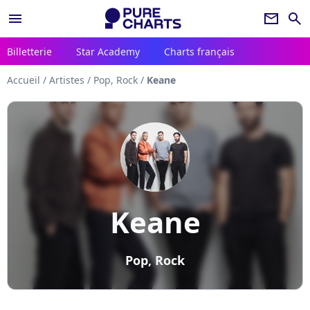
menu
newsletter
search
Billetterie
Star Academy
Charts français
Accueil
/
Artistes
/
Pop, Rock
/
Keane
Keane
Pop, Rock