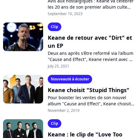
Avis aux nostalgiques : Keane va célébrer
les 20 ans de son premier album culte
"Hopes and Fears". Le groupe pop anglais
September 10, 2023
chantera ses tubes "Somewhere...
Clip
Keane de retour avec "Dirt" et
un EP
Deux ans après s'être reformé via l'album
"Cause and Effect", Keane revient avec un
nouveau single "Dirt", inspiré par la
July 25, 2021
situation des "gens innocents...
Nouveauté à écouter
Keane choisit "Stupid Things"
Pour booster les ventes de son nouvel
album "Cause and Effect", Keane choisit
le titre "Stupid Things" comme nouveau
November 2, 2019
single. Une chanson évoquant
l'adultère,...
Clip
Keane : le clip de "Love Too