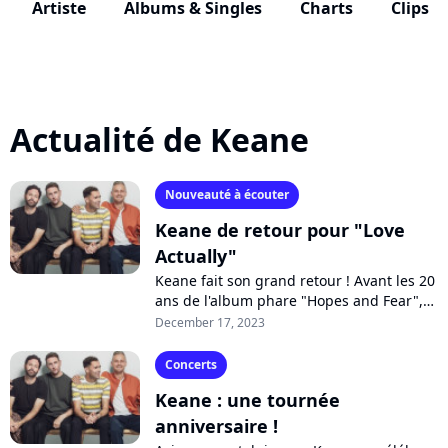
Artiste
Albums & Singles
Charts
Clips
Actualité de Keane
Nouveauté à écouter
Keane de retour pour "Love
Actually"
Keane fait son grand retour ! Avant les 20
ans de l'album phare "Hopes and Fear",
avec notamment des concerts en France,
December 17, 2023
le groupe anglais dévoile "Love...
Concerts
Keane : une tournée
anniversaire !