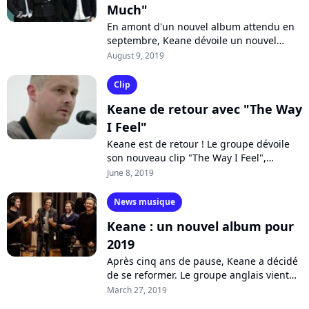
Much"
En amont d'un nouvel album attendu en
septembre, Keane dévoile un nouvel
inédit : "Love Too Much". Dans le clip, le
August 9, 2019
groupe se transforme en professeurs...
Clip
Keane de retour avec "The Way
I Feel"
Keane est de retour ! Le groupe dévoile
son nouveau clip "The Way I Feel",
annonciateur d'un nouvel album "Cause
June 8, 2019
and Effect", prévu pour le 20
septembre....
News musique
Keane : un nouvel album pour
2019
Après cinq ans de pause, Keane a décidé
de se reformer. Le groupe anglais vient
de confirmer la sortie d'un nouvel album,
March 27, 2019
le premier depuis sept ans,...