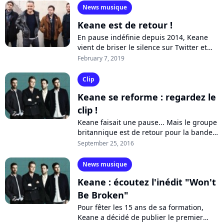
News musique
Keane est de retour !
En pause indéfinie depuis 2014, Keane
vient de briser le silence sur Twitter et
annonce son retour en studio. Le groupe
February 7, 2019
s'apprête également à annoncer...
Clip
Keane se reforme : regardez le
clip !
Keane faisait une pause... Mais le groupe
britannique est de retour pour la bande
originale du film "Quelques minutes
September 25, 2016
après minuit". Découvrez le clip...
News musique
Keane : écoutez l'inédit "Won't
Be Broken"
Pour fêter les 15 ans de sa formation,
Keane a décidé de publier le premier