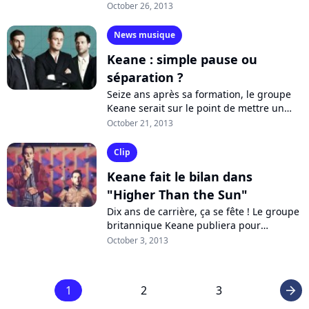
best-of de sa carrière. Après le single
October 26, 2013
"Higher Than the Sun", le groupe
dévoile...
News musique
Keane : simple pause ou
séparation ?
Seize ans après sa formation, le groupe
Keane serait sur le point de mettre un
terme à sa carrière. C'est ce qu'a révélé le
October 21, 2013
journal "The Sun" alors qu'un...
Clip
Keane fait le bilan dans
"Higher Than the Sun"
Dix ans de carrière, ça se fête ! Le groupe
britannique Keane publiera pour
l'occasion son premier best of le 11
October 3, 2013
novembre. Au menu, une avalanche de
tubes,...
1
2
3
arrow_right