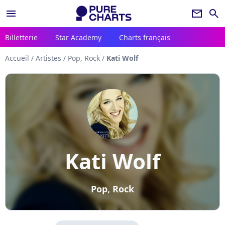
menu
newsletter
search
Billetterie
Star Academy
Charts français
Accueil
/
Artistes
/
Pop, Rock
/
Kati Wolf
Kati Wolf
Pop, Rock