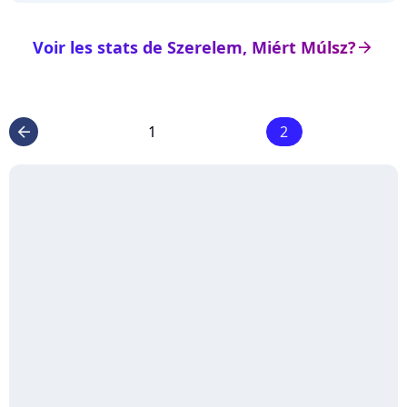
Voir les stats de Szerelem, Miért Múlsz?
arrow_right
1
2
arrow_left