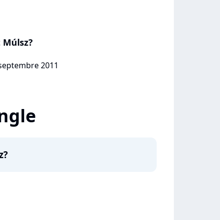
t Múlsz?
6 septembre 2011
ingle
z?