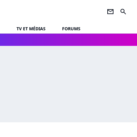
newsletter
search
TV ET MÉDIAS
FORUMS