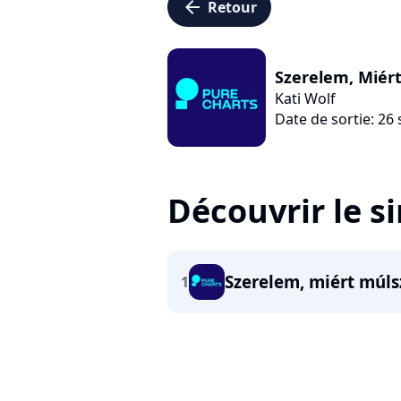
arrow_left
Retour
Szerelem, Miér
Kati Wolf
Date de sortie: 2
Découvrir le s
Szerelem, miért múls
1