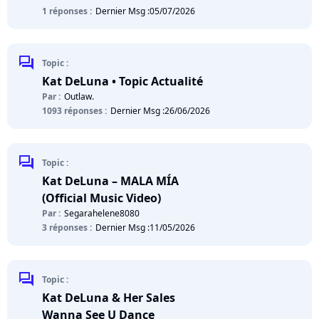
1 réponses :
Dernier Msg :
05/07/2026
chat
Topic :
Kat DeLuna • Topic Actualité
Par :
Outlaw.
1093 réponses :
Dernier Msg :
26/06/2026
chat
Topic :
Kat DeLuna – MALA MÍA
(Official Music Video)
Par :
Segarahelene8080
3 réponses :
Dernier Msg :
11/05/2026
chat
Topic :
Kat DeLuna & Her Sales
Wanna See U Dance