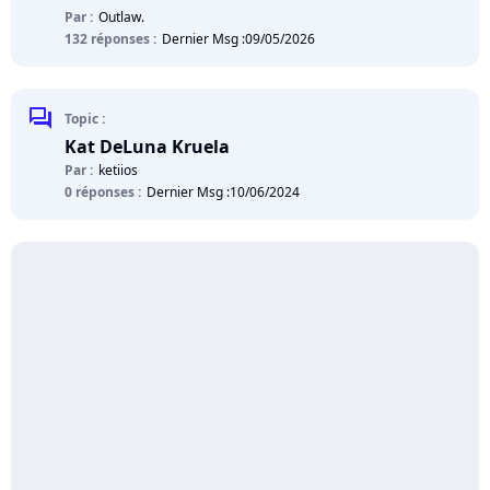
Par :
Outlaw.
132 réponses :
Dernier Msg :
09/05/2026
chat
Topic :
Kat DeLuna Kruela
Par :
ketiios
0 réponses :
Dernier Msg :
10/06/2024