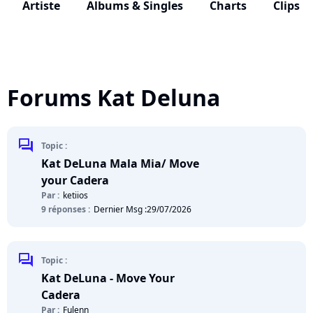
Artiste
Albums & Singles
Charts
Clips
Forums Kat Deluna
chat
Topic :
Kat DeLuna Mala Mia/ Move
your Cadera
Par :
ketiios
9 réponses :
Dernier Msg :
29/07/2026
chat
Topic :
Kat DeLuna - Move Your
Cadera
Par :
Fulenn