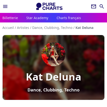
menu
newsletter
search
Billetterie
Star Academy
Charts français
Accueil
/
Artistes
/
Dance, Clubbing, Techno
/
Kat Deluna
Kat Deluna
Dance, Clubbing, Techno