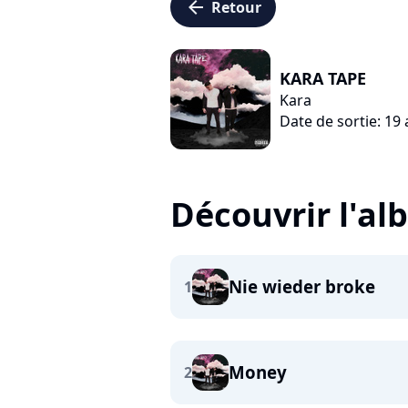
arrow_left
Retour
KARA TAPE
Kara
Date de sortie: 19 
Découvrir l'a
Nie wieder broke
1
Money
2