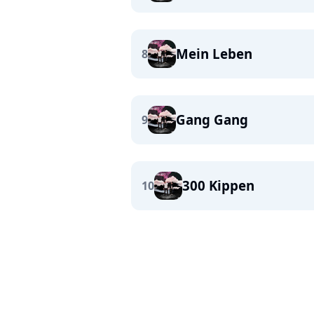
Mein Leben
8
Gang Gang
9
300 Kippen
10