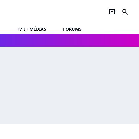
newsletter
search
TV ET MÉDIAS
FORUMS