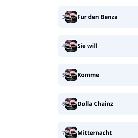
Für den Benza
3
Sie will
4
Komme
5
Dolla Chainz
6
Mitternacht
7