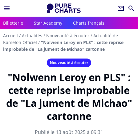
menu
newsletter
search
Billetterie
Star Academy
Charts français
Accueil
/
Actualités
/
Nouveauté à écouter
/
Actualité de
Kamelon Officiel
/
"Nolwenn Leroy en PLS" : cette reprise
improbable de "La jument de Michao" cartonne
Nouveauté à écouter
"Nolwenn Leroy en PLS" :
cette reprise improbable
de "La jument de Michao"
cartonne
Publié le 13 août 2025 à 09:31