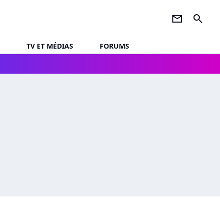
newsletter
search
TV ET MÉDIAS
FORUMS