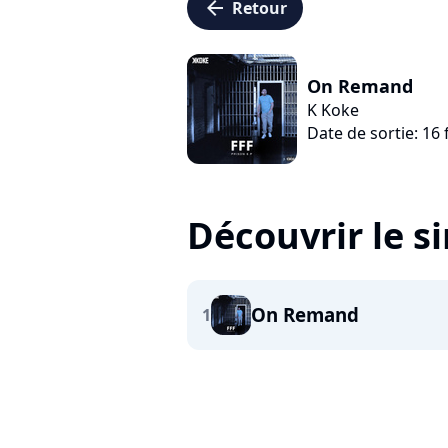
arrow_left
Retour
On Remand
K Koke
Date de sortie: 16 
Découvrir le s
On Remand
1