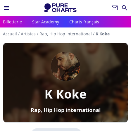
menu
newsletter
search
Billetterie
Star Academy
Charts français
Accueil
/
Artistes
/
Rap, Hip Hop international
/
K Koke
K Koke
Rap, Hip Hop international