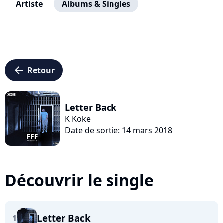
Artiste
Albums & Singles
arrow_left
Retour
Letter Back
K Koke
Date de sortie: 14 mars 2018
Découvrir le single
Letter Back
1