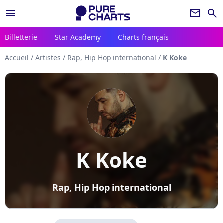
menu
newsletter
search
Billetterie
Star Academy
Charts français
Accueil
/
Artistes
/
Rap, Hip Hop international
/
K Koke
K Koke
Rap, Hip Hop international