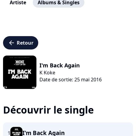
Artiste
Albums & Singles
arrow_left
Retour
I'm Back Again
K Koke
Date de sortie: 25 mai 2016
Découvrir le single
I'm Back Again
1