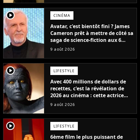
player2
CINÉMA
Avatar, c'est bientôt fini ? James
Cameron prêt à mettre de côté sa
saga de science-fiction aux 6
milliards de recettes
9 août 2026
player2
LIFESTYLE
Avec 400 millions de dollars de
recettes, c'est la révélation de
2026 au cinéma : cette actrice
adorée prête à remplacer
9 août 2026
Jennifer Lawrence chez Marvel
player2
LIFESTYLE
6ème film le plus puissant de