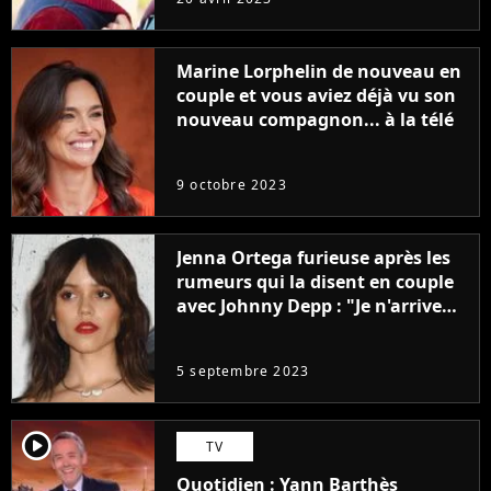
Marine Lorphelin de nouveau en
couple et vous aviez déjà vu son
nouveau compagnon... à la télé
9 octobre 2023
Jenna Ortega furieuse après les
rumeurs qui la disent en couple
avec Johnny Depp : "Je n'arrive
même pas..."
5 septembre 2023
player2
TV
Quotidien : Yann Barthès