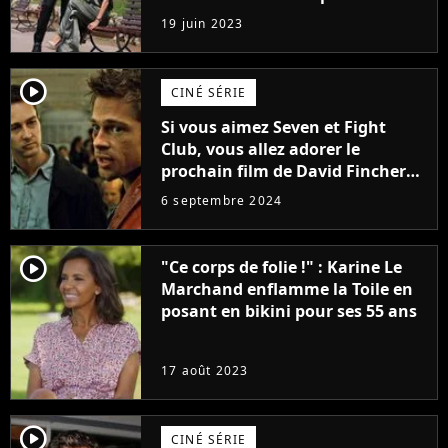
premières images du tournage
19 juin 2023
(exclu)
player2
CINÉ SÉRIE
Si vous aimez Seven et Fight
Club, vous allez adorer le
prochain film de David Fincher
avec lequel il se réinvente
6 septembre 2024
complètement
player2
"Ce corps de folie !" : Karine Le
Marchand enflamme la Toile en
posant en bikini pour ses 55 ans
17 août 2023
player2
CINÉ SÉRIE