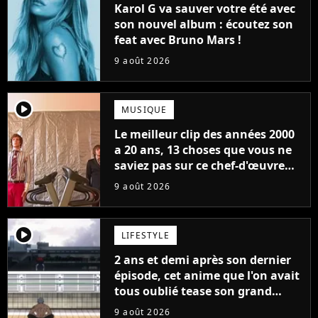
Karol G va sauver votre été avec
son nouvel album : écoutez son
feat avec Bruno Mars !
9 août 2026
player2
MUSIQUE
Le meilleur clip des années 2000
a 20 ans, 13 choses que vous ne
saviez pas sur ce chef-d'œuvre
qui a révolutionné YouTube
9 août 2026
player2
LIFESTYLE
2 ans et demi après son dernier
épisode, cet anime que l'on avait
tous oublié tease son grand
retour
9 août 2026