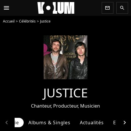
menu
newsletter
search
Accueil
Célébrités
Justice
JUSTICE
Chanteur, Producteur, Musicien
chevron_left
chevron_right
ographie
Albums & Singles
Actualités
Entour