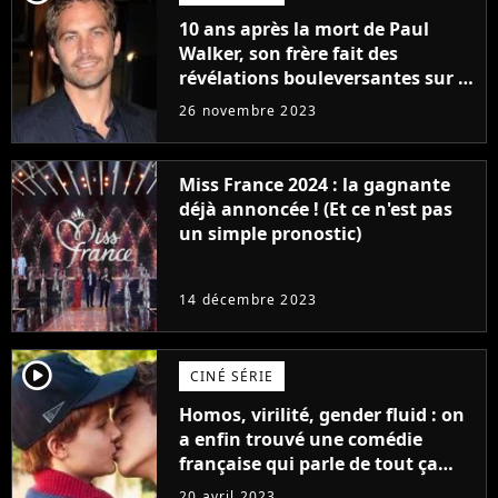
10 ans après la mort de Paul
Walker, son frère fait des
révélations bouleversantes sur la
réaction des acteurs de Fast and
26 novembre 2023
Furious
Miss France 2024 : la gagnante
déjà annoncée ! (Et ce n'est pas
un simple pronostic)
14 décembre 2023
player2
CINÉ SÉRIE
Homos, virilité, gender fluid : on
a enfin trouvé une comédie
française qui parle de tout ça
sans être super ringarde
20 avril 2023