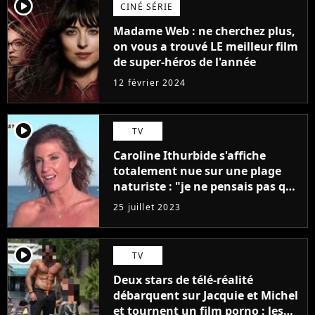
player2
CINÉ SÉRIE
Madame Web : ne cherchez plus,
on vous a trouvé LE meilleur film
de super-héros de l'année
12 février 2024
player2
TV
Caroline Ithurbide s'affiche
totalement nue sur une plage
naturiste : "je ne pensais pas que
j'arriverais à le faire..."
25 juillet 2023
player2
TV
Deux stars de télé-réalité
débarquent sur Jacquie et Michel
et tournent un film porno : les