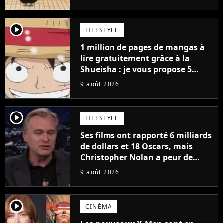
player2
LIFESTYLE
1 million de pages de mangas à
lire gratuitement grâce à la
Shueisha : je vous propose 5
mangas jamais sortis en France
9 août 2026
à découvrir absolument
player2
LIFESTYLE
Ses films ont rapporté 6 milliards
de dollars et 18 Oscars, mais
Christopher Nolan a peur de
tourner un genre de films très
9 août 2026
particulier
player2
CINÉMA