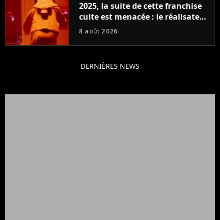
2025, la suite de cette franchise
culte est menacée : le réalisateur
claque la porte pour "différends
8 août 2026
créatifs"
DERNIÈRES NEWS