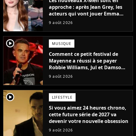
Les nouveaux X-Men sont en
approche : après Jean Grey, les
acteurs qui vont jouer Emma
Frost et Cyclope trouvés !
9 août 2026
player2
MUSIQUE
Comment ce petit festival de
Mayenne a réussi à se payer
Robbie Williams, Jul et Damso
cette année ?
9 août 2026
player2
LIFESTYLE
Si vous aimez 24 heures chrono,
cette future série de 2027 va
devenir votre nouvelle obsession
9 août 2026