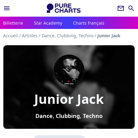
menu
newsletter
search
Billetterie
Star Academy
Charts français
Accueil
/
Artistes
/
Dance, Clubbing, Techno
/
Junior Jack
Junior Jack
Dance, Clubbing, Techno