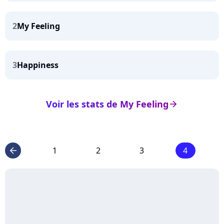
2
My Feeling
3
Happiness
Voir les stats de My Feeling
arrow_right
1
2
3
4
arrow_left