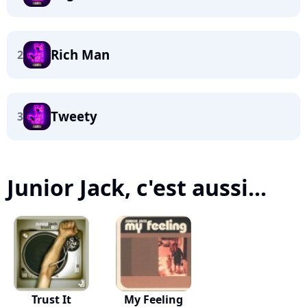
Rich Man
2
Tweety
3
Junior Jack, c'est aussi...
Trust It
My Feeling