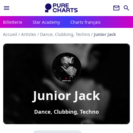
menu
newsletter
search
Billetterie
Star Academy
Charts français
Accueil
/
Artistes
/
Dance, Clubbing, Techno
/
Junior Jack
Junior Jack
Dance, Clubbing, Techno