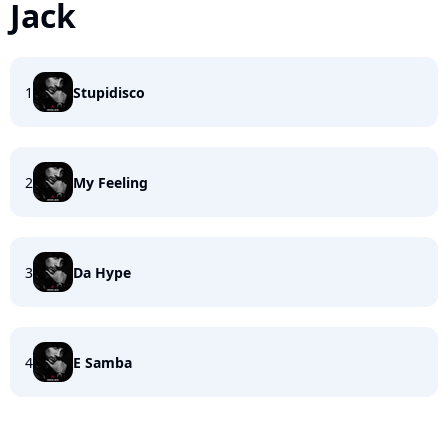
Jack
1
Stupidisco
2
My Feeling
3
Da Hype
4
E Samba