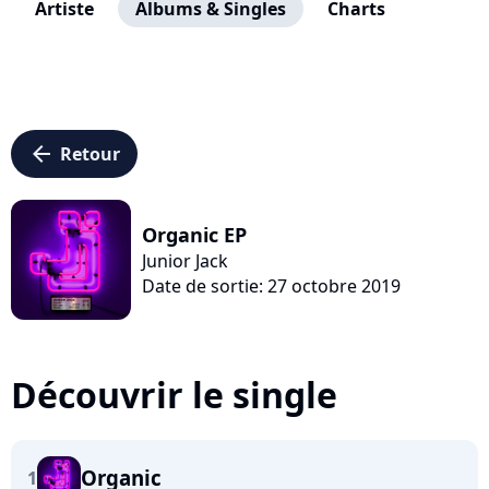
Artiste
Albums & Singles
Charts
arrow_left
Retour
Organic EP
Junior Jack
Date de sortie: 27 octobre 2019
Découvrir le single
Organic
1