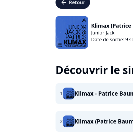
arrow_left
Retour
Klimax (Patric
Junior Jack
Date de sortie: 9
Découvrir le s
Klimax - Patrice Bau
1
Klimax (Patrice Baum
2