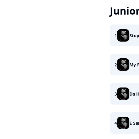
Junior
1
Stup
2
My F
3
Da 
4
E S