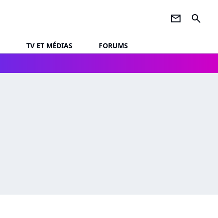
newsletter
search
TV ET MÉDIAS
FORUMS