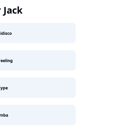
 Jack
idisco
eeling
Hype
amba